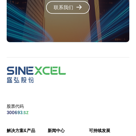
联系我们
股票代码
300693.SZ
解决方案&产品
新闻中心
可持续发展