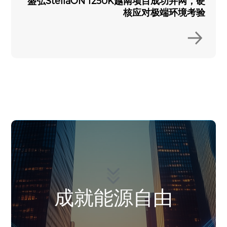
盛弘StellaON 1250K越南项目成功并网，硬
核应对极端环境考验
成就能源自由