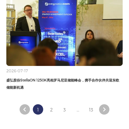
2026-07-17
盛弘股份StellaON 1250K亮相罗马尼亚储能峰会，携手合作伙伴共迎东欧
储能新机遇
1
2
3
...
13