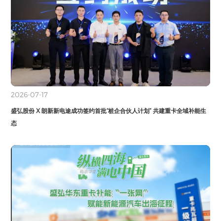
2026-07-17
盛弘股份 X 朗新新电途成功签约首批“桩企合伙人计划” 共建重卡全域补能生
态