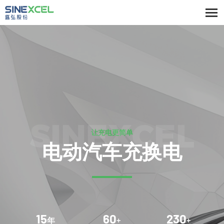
SINEXCEL
让充电更简单
电动汽车充换电
15
60
230
年
+
+