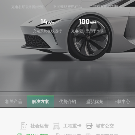
不同规格充电产品
独有充电控制技术
充电桩研发制造经验
14
100
w+
w+
充电系统在线运行
充电模块应用于市场
相关产品
解决方案
优势介绍
盛弘优充
下载中心
社会运营
工程重卡
城市公交