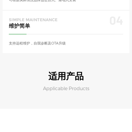
04
SIMPLE MAINTENANCE
维护简单
支持远程维护，自我诊断及OTA升级
适用产品
Applicable Products
220V 7kW智能运营交流桩
【流光】7kW交流桩，源自流光溢彩，寓意美好与浪漫，适用家庭、小区、