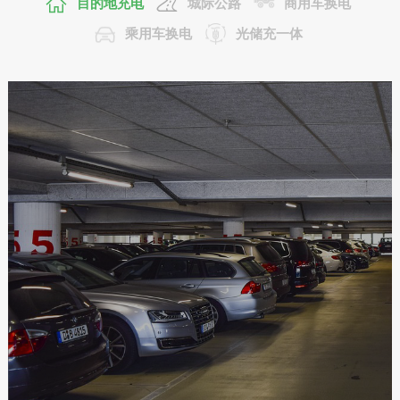
目的地充电
城际公路
商用车换电
乘用车换电
光储充一体
Destination Charging Solution
目的地充电
目的地充电站是指位于停车场、商业区、住宅区等公共场所的充电设施，
充电车辆长时间停留，在停车的同时进行车辆充电，无需额外的时间和路
程，提高停车场的利用率。