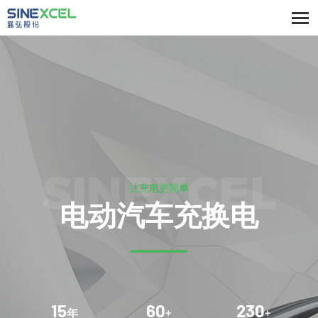
SINEXCEL
让充电更简单
电动汽车充换电
15
60
230
年
+
+