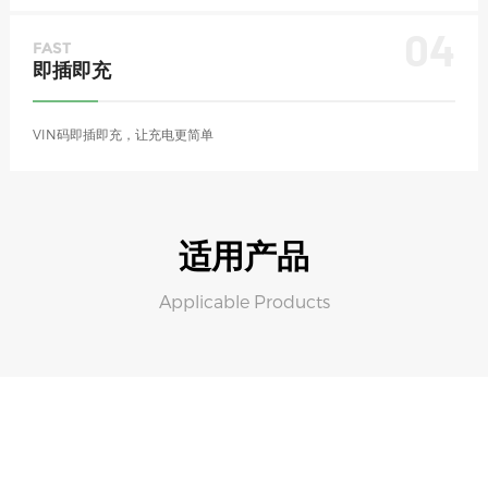
04
FAST
即插即充
VIN码即插即充，让充电更简单
适用产品
Applicable Products
1000V / 800kW柔性共享超充堆
采用自研40kW充电模块，
灵活分配，满足单枪或双枪任意功率输出