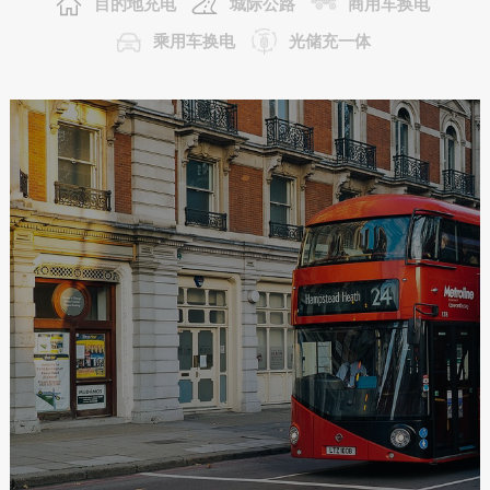
目的地充电
城际公路
商用车换电
乘用车换电
光储充一体
City Bus Solution
城市公交
公交运营车辆需要快速充电，减少充电时间。盛弘大功率直流快速充电桩
可满足城市公交特殊充电需求。