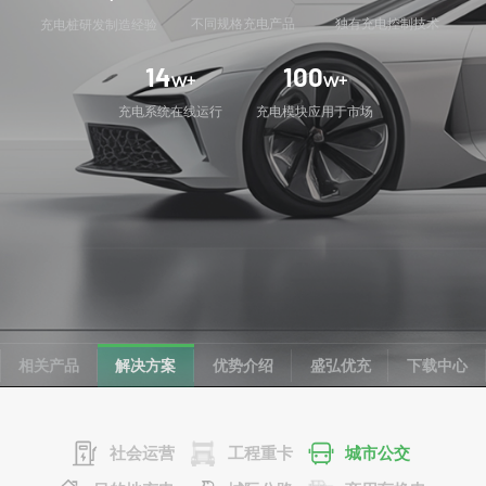
不同规格充电产品
独有充电控制技术
充电桩研发制造经验
14
100
w+
w+
充电系统在线运行
充电模块应用于市场
相关产品
解决方案
优势介绍
盛弘优充
下载中心
社会运营
工程重卡
城市公交